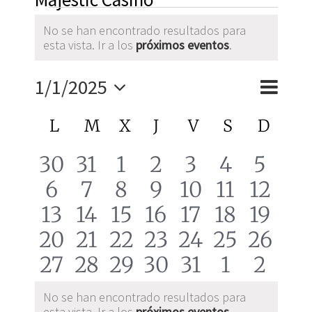
Eventos
No se han encontrado resultados para
Aviso
esta vista. Ir a los
próximos eventos
.
Navega
1/1/2025
de
Mes
Naveg
Selecciona
vistas
la
de
Calendario
L
LUNES
M
MARTES
X
MIÉRCOLES
J
JUEVES
V
VIERNES
S
SÁBADO
D
DOM
de
fecha.
Evento
de
vistas
0
0
0
0
0
0
0
30
31
1
2
3
4
5
Eventos
0
0
0
0
0
0
0
6
7
8
9
10
11
12
eventos
eventos
eventos
eventos
eventos
eventos
event
0
0
0
0
0
0
0
13
14
15
16
17
18
19
eventos
eventos
eventos
eventos
eventos
eventos
event
0
0
0
0
0
0
0
20
21
22
23
24
25
26
eventos
eventos
eventos
eventos
eventos
eventos
event
0
0
0
0
0
0
0
27
28
29
30
31
1
2
eventos
eventos
eventos
eventos
eventos
eventos
evento
eventos
eventos
eventos
eventos
eventos
eventos
event
No se han encontrado resultados para
Aviso
esta vista. Ir a los
próximos eventos
.