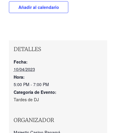
Añadir al calendario
DETALLES
Fecha:
10/04/2023
Hora:
5:00 PM - 7:00 PM
Categoría de Evento:
Tardes de DJ
ORGANIZADOR
Majestic Casino Panamá