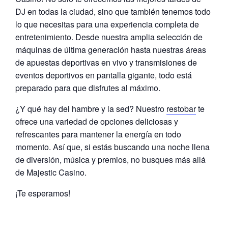
DJ en todas la ciudad, sino que también tenemos todo
lo que necesitas para una experiencia completa de
entretenimiento. Desde nuestra amplia selección de
máquinas de última generación hasta nuestras áreas
de apuestas deportivas en vivo y transmisiones de
eventos deportivos en pantalla gigante, todo está
preparado para que disfrutes al máximo.
¿Y qué hay del hambre y la sed? Nuestro
restobar
te
ofrece una variedad de opciones deliciosas y
refrescantes para mantener la energía en todo
momento. Así que, si estás buscando una noche llena
de diversión, música y premios, no busques más allá
de Majestic Casino.
¡Te esperamos!