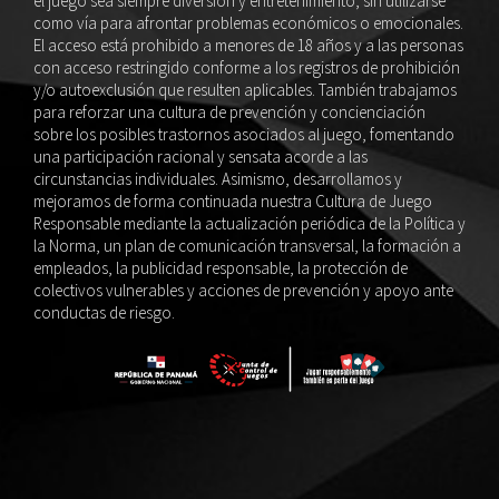
el juego sea siempre diversión y entretenimiento, sin utilizarse
como vía para afrontar problemas económicos o emocionales.
El acceso está prohibido a menores de 18 años y a las personas
con acceso restringido conforme a los registros de prohibición
y/o autoexclusión que resulten aplicables. También trabajamos
para reforzar una cultura de prevención y concienciación
sobre los posibles trastornos asociados al juego, fomentando
una participación racional y sensata acorde a las
circunstancias individuales. Asimismo, desarrollamos y
mejoramos de forma continuada nuestra Cultura de Juego
Responsable mediante la actualización periódica de la Política y
la Norma, un plan de comunicación transversal, la formación a
empleados, la publicidad responsable, la protección de
colectivos vulnerables y acciones de prevención y apoyo ante
conductas de riesgo.