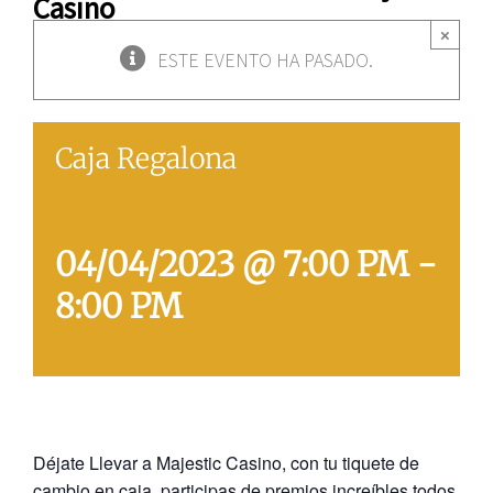
Casino
×
ESTE EVENTO HA PASADO.
Caja Regalona
04/04/2023 @ 7:00 PM
-
8:00 PM
Déjate Llevar a Majestic Casino, con tu tiquete de
cambio en caja, participas de premios increíbles todos