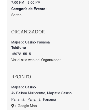
7:00 PM - 8:00 PM
Categoría de Evento:
Sorteo
ORGANIZADOR
Majestic Casino Panamá
Teléfono
+5072155151
Ver el sitio web del Organizador
RECINTO
Majestic Casino
Av Balboa Multicentro, Majestic Casino
Panamá
,
Panamá
Panamá
+ Google Map