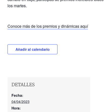
los martes.
Conoce más de los premios y dinámicas aquí
Añadir al calendario
DETALLES
Fecha:
04/04/2023
Hora: