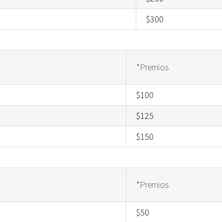
$300
*Premios
$100
$125
$150
*Premios
$50