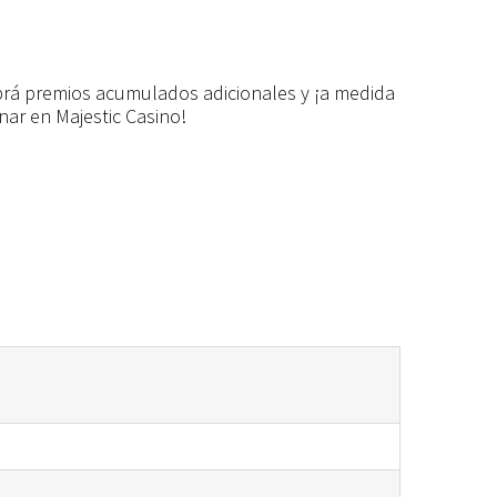
brá premios acumulados adicionales y ¡a medida
nar en Majestic Casino!