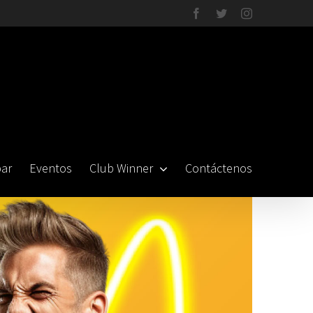
Facebook
Twitter
Instagram
ar
Eventos
Club Winner
Contáctenos