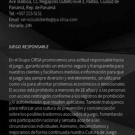
Ave. Balboa, CC Megapolis Outlets nivel 3, Paitilla, Ciudad de
Panamá, Rep. de Panamá
Tel.:
+507 215-5151
Email:
servicioalcliente@pa.cirsa.com
Horario: 24h
JUEGO RESPONSABLE
En el Grupo CIRSA promovemos una actitud responsable hacia
el juego, garantizando un entorno seguro y transparente para
nuestros clientes y facilitamos medidas e información para que
el juego sea siempre diversión y entretenimiento, sin utilizarse
como vía para afrontar problemas económicos o emocionales.
El acceso está prohibido a menores de 18 años y a las personas
con acceso restringido conforme a los registros de prohibición
y/o autoexclusión que resulten aplicables. También trabajamos
para reforzar una cultura de prevención y concienciación
sobre los posibles trastornos asociados al juego, fomentando
una participación racional y sensata acorde a las
circunstancias individuales. Asimismo, desarrollamos y
mejoramos de forma continuada nuestra Cultura de Juego